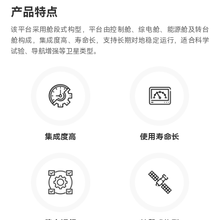
产品特点
该平台采用舱段式构型，平台由控制舱、综电舱、能源舱及转台
舱构成，集成度高、寿命长，支持长期对地稳定运行，适合科学
试验、导航增强等卫星类型。
集成度高
使用寿命长